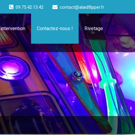
09.75.42.13.42
contact@alaidflipper.fr
intervention
Contactez-nous !
Rivetage